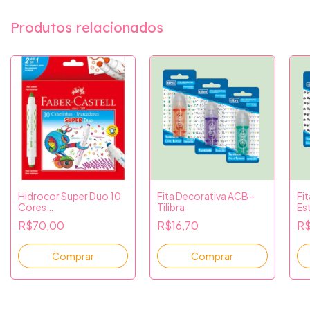
Produtos relacionados
Hidrocor Super Duo 10
Fita Decorativa ACB -
Fi
Cores
Tilibra
Es
(Canetinha+Carimbo)
Po
R$70,00
R$16,70
R$
Faber-Castell
Til
Comprar