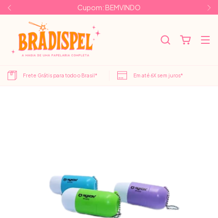
Cupom: BEMVINDO
Frete Grátis para todo o Brasil*
Em até 6X sem juros*