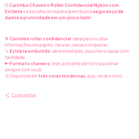
O
Carimbo Chaveiro Roller Confidencial Nykon com
Estilete
é a escolha certa para quem busca
segurança de
dados e praticidade em um único item
!
🌀
Carimbo roller confidencial
: ideal para ocultar
informações em papéis, faturas, caixas e etiquetas.
🔪
Estilete embutido
: abre envelopes, pacotes e caixas com
facilidade.
🔑
Formato chaveiro
: leve, portátil e perfeito para levar
sempre com você.
🎨 Disponível em
três cores modernas
: azul, verde e roxo.
Compartilhar