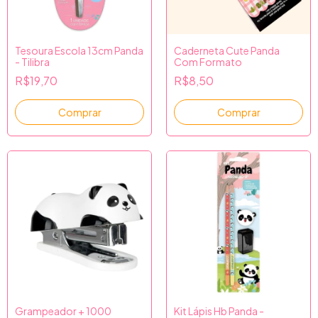
Tesoura Escola 13cm Panda
Caderneta Cute Panda
- Tilibra
Com Formato
R$19,70
R$8,50
Comprar
Grampeador + 1000
Kit Lápis Hb Panda -