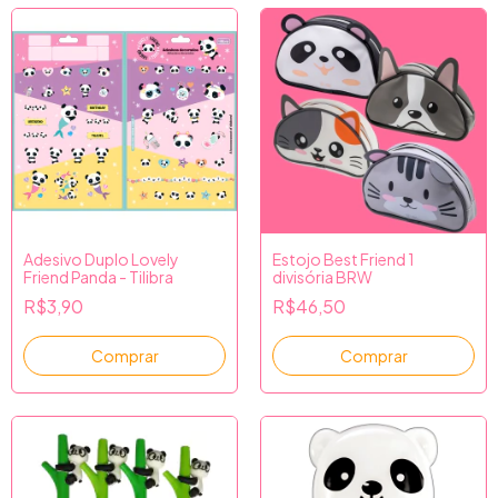
Adesivo Duplo Lovely
Estojo Best Friend 1
Friend Panda - Tilibra
divisória BRW
R$3,90
R$46,50
Comprar