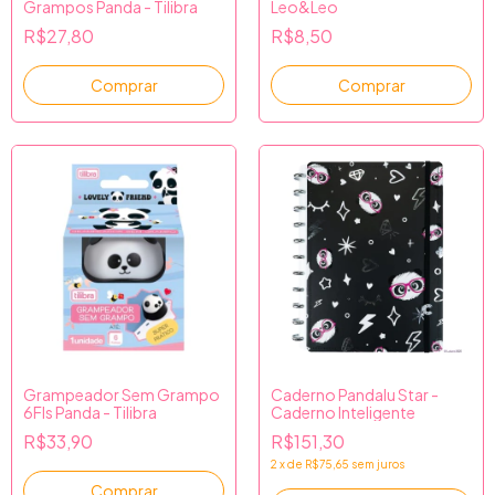
Grampos Panda - Tilibra
Leo&Leo
R$27,80
R$8,50
Grampeador Sem Grampo
Caderno Pandalu Star -
6Fls Panda - Tilibra
Caderno Inteligente
R$33,90
R$151,30
2
x
de
R$75,65
sem juros