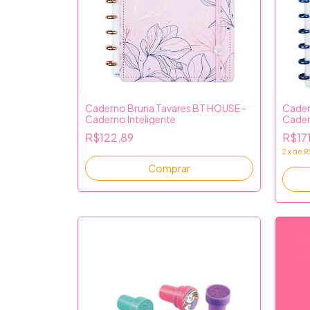
Caderno Bruna Tavares BT HOUSE -
Cader
Caderno Inteligente
Cader
R$122,89
R$17
2
x
de
R
Comprar