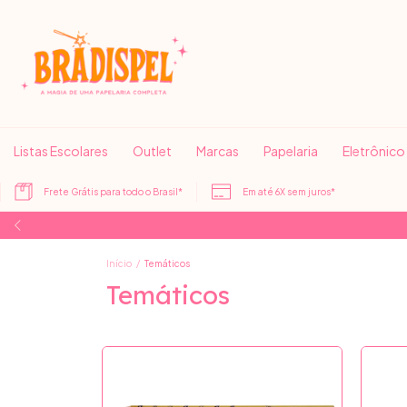
Listas Escolares
Outlet
Marcas
Papelaria
Eletrônico
Frete Grátis para todo o Brasil*
Em até 6X sem juros*
Início
/
Temáticos
Temáticos