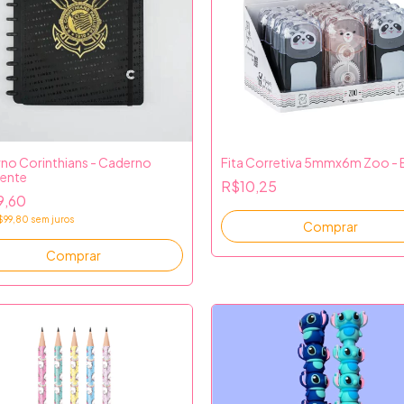
no Corinthians - Caderno
Fita Corretiva 5mmx6m Zoo -
gente
R$10,25
9,60
$99,80
sem juros
Comprar
Comprar