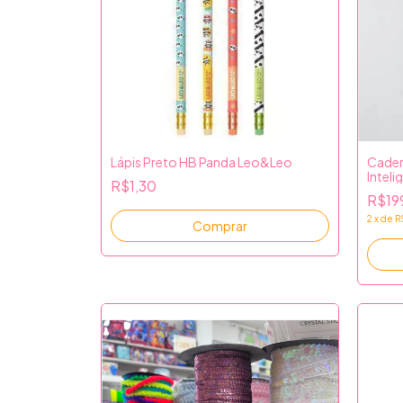
Lápis Preto HB Panda Leo&Leo
Cader
Inteli
R$1,30
R$19
2
x
de
R
Comprar