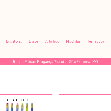
Escritório
Livros
Artistíco
Mochilas
Temáticos
5 Lojas Físicas: Bragança Paulista - SP e Extrema -MG