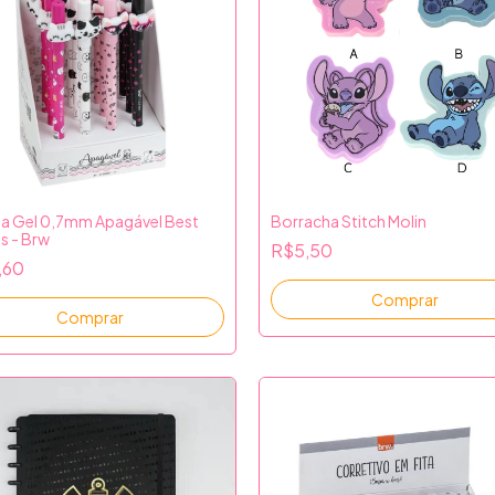
a Gel 0,7mm Apagável Best
Borracha Stitch Molin
s - Brw
R$5,50
,60
Comprar
Comprar