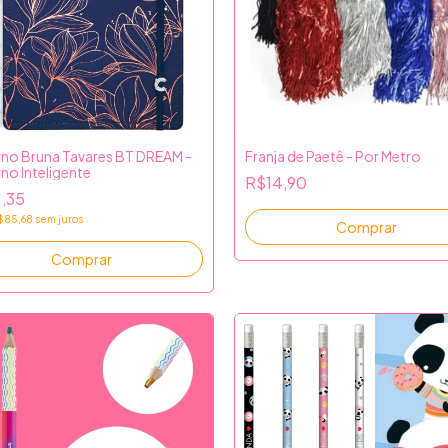
no Bruna Tavares BT DREAM -
Franja de Paetê - Por Metro
no Inteligente
R$14,90
1,35
$85,68
sem juros
Comprar
Comprar