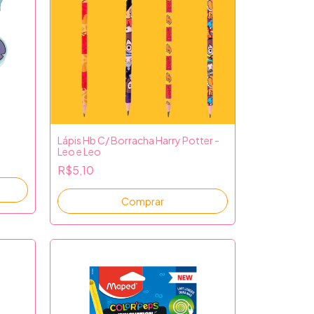
Lápis Hb C/ Borracha Harry Potter -
Leo e Leo
R$5,10
Comprar