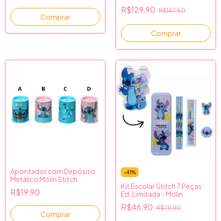
R$129,90
R$147,50
Comprar
Apontador com Depósito
-
41
%
Metálico Molin Stitch
Kit Escolar Stitch 7 Peças
R$19,90
Ed. Limitada - Molin
R$46,90
R$79,90
Comprar