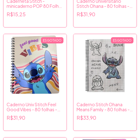
Caderneta Stitch -
Caderno Universitário
minicaderno POP 80 Folhas
Stitch Ohana - 80 folhas -
- Culturama
Culturama
R$15,25
R$31,90
ESGOTADO
ESGOTADO
Caderno Univ Stitch Feel
Caderno Stitch Ohana
Good Vibes - 80 folhas -
Means Family - 80 folhas -
Culturama
Culturana
R$31,90
R$33,90