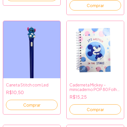
Caneta Stitch com Led
Caderneta Mickey -
minicaderno POP 80 Folhas
R$10,50
- Culturama
R$15,25