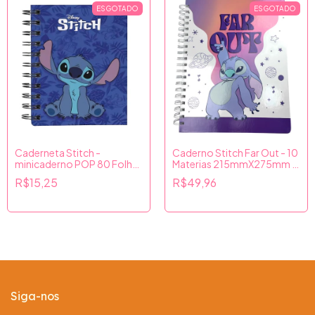
ESGOTADO
ESGOTADO
Caderneta Stitch -
Caderno Stitch Far Out - 10
minicaderno POP 80 Folhas
Materias 215mmX275mm -
- Culturama
Culturama
R$15,25
R$49,96
Siga-nos