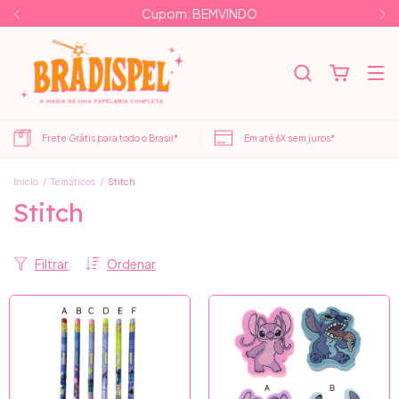
Cupom: BEMVINDO
Frete Grátis para todo o Brasil*
Em até 6X sem juros*
Início
/
Temáticos
/
Stitch
Stitch
Filtrar
Ordenar