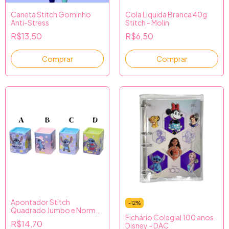
Caneta Stitch Gominho
Cola Liquida Branca 40g
Anti-Stress
Stitch - Molin
R$13,50
R$6,50
Comprar
Comprar
Apontador Stitch
-
12
%
Quadrado Jumbo e Normal
Fichário Colegial 100 anos
(2 furos) - Molin
R$14,70
Disney - DAC