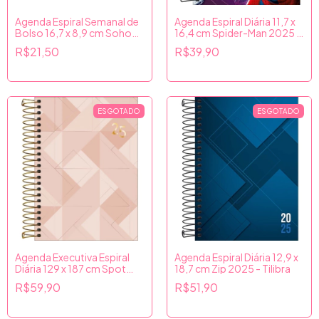
Agenda Espiral Semanal de
Agenda Espiral Diária 11,7 x
Bolso 16,7 x 8,9 cm Soho
16,4 cm Spider-Man 2025 -
2025 - Tilibra
Tilibra
R$21,50
R$39,90
ESGOTADO
ESGOTADO
Agenda Executiva Espiral
Agenda Espiral Diária 12,9 x
Diária 129 x 187 cm Spot
18,7 cm Zip 2025 - Tilibra
Feminina 2025 - Bege -
R$59,90
R$51,90
Tilibra