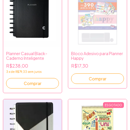
Planner Casual Black-
Bloco Adesivo para Planner
Caderno Inteligente
Happy
R$238,00
R$17,30
3
x
de
R$79,33
sem juros
ESGOTADO