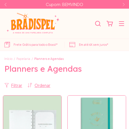
Cupom: BEMVINDO
Frete Grátis para todo o Brasil*
Em até 6X sem juros*
Início
/
Papelaria
/
Planners e Agendas
Planners e Agendas
Filtrar
Ordenar