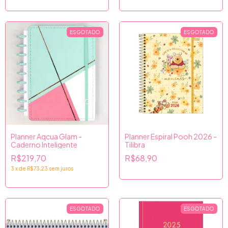
ESGOTADO
ESGOTADO
Planner Aqcua Glam -
Planner Espiral Pooh 2026 -
Caderno Inteligente
Tilibra
R$219,70
R$68,90
3
x
de
R$73,23
sem juros
ESGOTADO
ESGOTADO