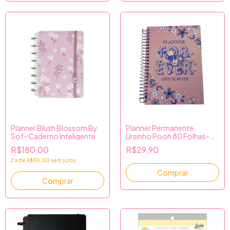
Planner Blush Blossom By
Planner Permanente
Sof- Caderno Inteligente
Ursinho Pooh 80 Folhas-
Culturama
R$180,00
R$29,90
2
x
de
R$90,00
sem juros