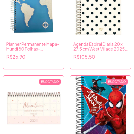
Planner Permanente Mapa-
Agenda Espiral Diária 20 x
Múndi 80 Folhas-
27,5 cm West Village 2025 -
Culturama
Tilibra
R$26,90
R$105,50
ESGOTADO
ESGOTADO