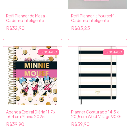
Refil Planner de Mesa -
Refil Planner It Yourself -
Caderno Inteligente
Caderno Inteligente
R$32,90
R$85,25
ESGOTADO
ESGOTADO
Agenda Espiral Diária 11,7 x
Planner Costurado 14,5 x
16,4 cm Minnie 2025 -
20,5 cm West Village 90 G
Tilibra
2025 - Tilibra
R$39,90
R$59,90