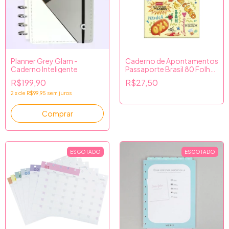
Planner Grey Glam -
Caderno de Apontamentos
Caderno Inteligente
Passaporte Brasil 80 Folhas
- Jandaia
R$199,90
R$27,50
2
x
de
R$99,95
sem juros
ESGOTADO
ESGOTADO