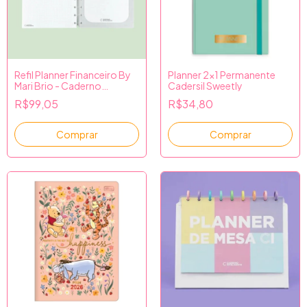
Refil Planner Financeiro By
Planner 2x1 Permanente
Mari Brio - Caderno
Cadersil Sweetly
Inteligente
R$99,05
R$34,80
Comprar